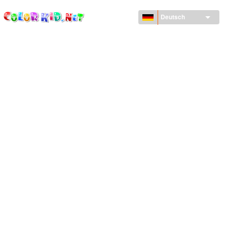
ColorKid.net
Direkt
zum
Deutsch
Inhalt
MASCHINEN UND FAHRZEUGE
UM DEN GLOBUS
ARCHITEKTUR
TIERWELT
ZEICHENTRICKFILME
FÜR MÄDCHEN
JAHRESZEITEN
FÜR JUNGS
FÜR JUNGE KINDER
NEUJAHRSTAG UND WEIHNACHTEN