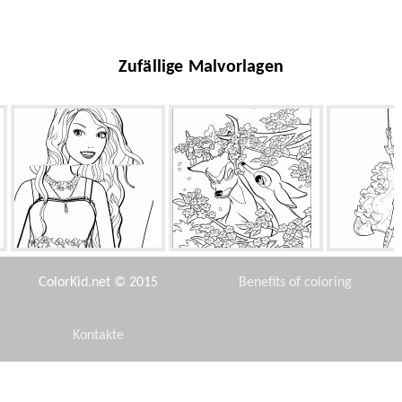
Zufällige Malvorlagen
Hübscher Haarschnitt
Bambi mit einem Freund
Brave Mädch
ColorKid.net © 2015
Benefits of coloring
Kontakte
Disclaimer