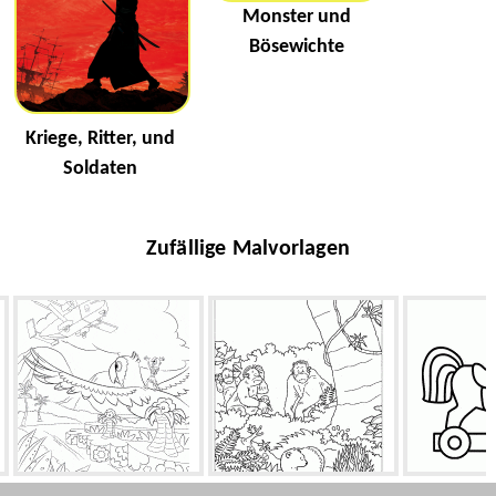
Monster und
Bösewichte
Kriege, Ritter, und
Soldaten
Zufällige Malvorlagen
Rettung aus Blu
Lars und Ameisen
Pferd S