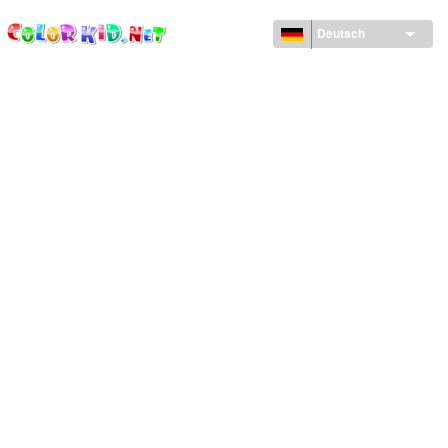
ColorKid.net
Direkt
zum
Deutsch
Inhalt
MASCHINEN UND FAHRZEUGE
UM DEN GLOBUS
ARCHITEKTUR
TIERWELT
ZEICHENTRICKFILME
FÜR MÄDCHEN
JAHRESZEITEN
FÜR JUNGS
FÜR JUNGE KINDER
NEUJAHRSTAG UND WEIHNACHTEN