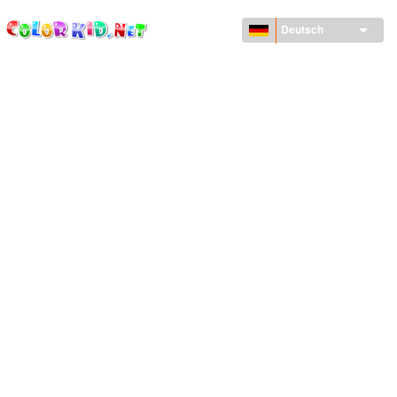
ColorKid.net
Direkt
zum
Deutsch
Inhalt
MASCHINEN UND FAHRZEUGE
UM DEN GLOBUS
ARCHITEKTUR
TIERWELT
ZEICHENTRICKFILME
FÜR MÄDCHEN
JAHRESZEITEN
FÜR JUNGS
FÜR JUNGE KINDER
NEUJAHRSTAG UND WEIHNACHTEN