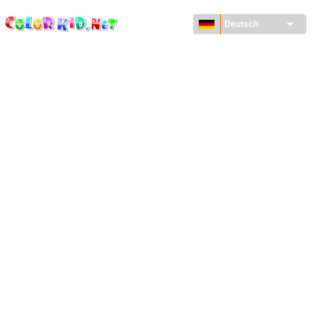
ColorKid.net
Direkt
zum
Deutsch
Inhalt
MASCHINEN UND FAHRZEUGE
UM DEN GLOBUS
ARCHITEKTUR
TIERWELT
ZEICHENTRICKFILME
FÜR MÄDCHEN
JAHRESZEITEN
FÜR JUNGS
FÜR JUNGE KINDER
NEUJAHRSTAG UND WEIHNACHTEN