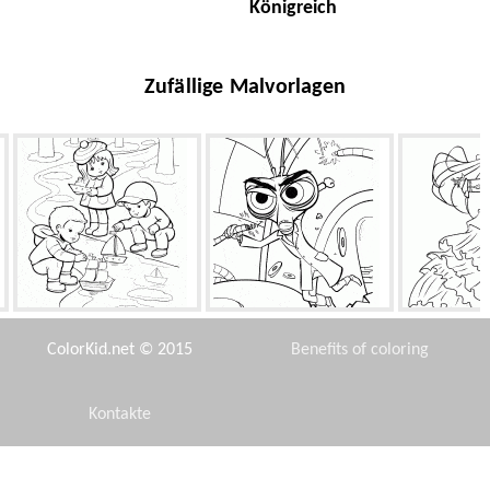
Königreich
Zufällige Malvorlagen
Frühling Schiffe
Dr. Cockroach
Bloom und Sk
ColorKid.net © 2015
Benefits of coloring
Kontakte
Disclaimer