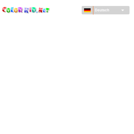
ColorKid.net
Direkt
zum
Deutsch
Inhalt
MASCHINEN UND FAHRZEUGE
UM DEN GLOBUS
ARCHITEKTUR
TIERWELT
ZEICHENTRICKFILME
FÜR MÄDCHEN
JAHRESZEITEN
FÜR JUNGS
FÜR JUNGE KINDER
NEUJAHRSTAG UND WEIHNACHTEN