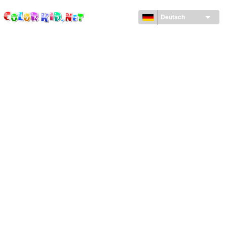
ColorKid.net
Direkt
zum
Deutsch
Inhalt
MASCHINEN UND FAHRZEUGE
UM DEN GLOBUS
ARCHITEKTUR
TIERWELT
ZEICHENTRICKFILME
FÜR MÄDCHEN
JAHRESZEITEN
FÜR JUNGS
FÜR JUNGE KINDER
NEUJAHRSTAG UND WEIHNACHTEN