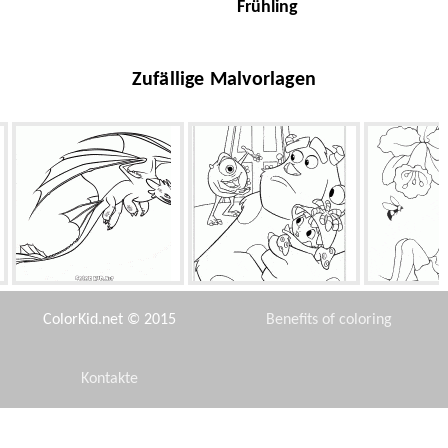
Frühling
Zufällige Malvorlagen
Nacht Wut
Eingang in Monster, Inc.
Elf un
ColorKid.net © 2015
Benefits of coloring
Kontakte
Disclaimer