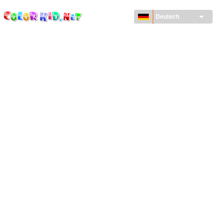
ColorKid.net
Direkt
zum
Deutsch
Inhalt
MASCHINEN UND FAHRZEUGE
UM DEN GLOBUS
ARCHITEKTUR
TIERWELT
ZEICHENTRICKFILME
FÜR MÄDCHEN
JAHRESZEITEN
FÜR JUNGS
FÜR JUNGE KINDER
NEUJAHRSTAG UND WEIHNACHTEN