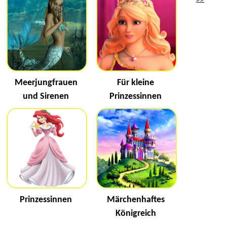
Meerjungfrauen
Für kleine
und Sirenen
Prinzessinnen
Prinzessinnen
Märchenhaftes
Königreich