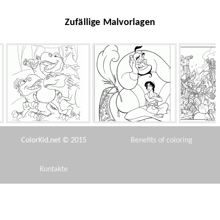
Zufällige Malvorlagen
Sid als Erzieher
Ginny und Aladdin
Ultro
ColorKid.net © 2015
Benefits of coloring
Kontakte
Disclaimer
Seefisch
Ein Mann in militärischen
Prächtige Kos
Raumanzug