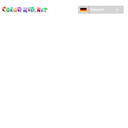
ColorKid.net
Direkt
zum
Deutsch
Inhalt
MASCHINEN UND FAHRZEUGE
UM DEN GLOBUS
ARCHITEKTUR
TIERWELT
ZEICHENTRICKFILME
FÜR MÄDCHEN
JAHRESZEITEN
FÜR JUNGS
FÜR JUNGE KINDER
NEUJAHRSTAG UND WEIHNACHTEN