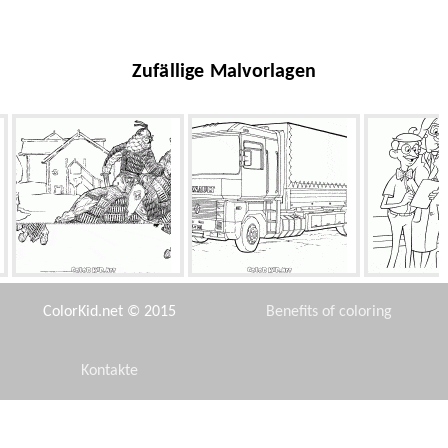
Zufällige Malvorlagen
Mongolische Krieger
Renault Magnum
Die neue
ColorKid.net © 2015
Benefits of coloring
Kontakte
Disclaimer