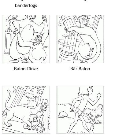
banderlogs
Balоо Tänze
Bär Balоо