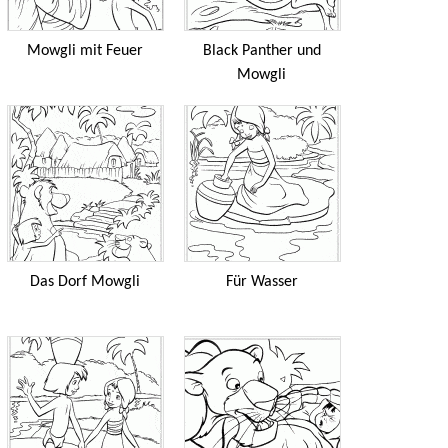
Mowgli mit Feuer
Black Panther und
Mowgli
Das Dorf Mowgli
Für Wasser