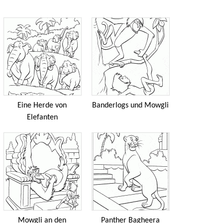
Eine Herde von
Banderlogs und Mowgli
Elefanten
Mowgli an den
Panther Bagheera