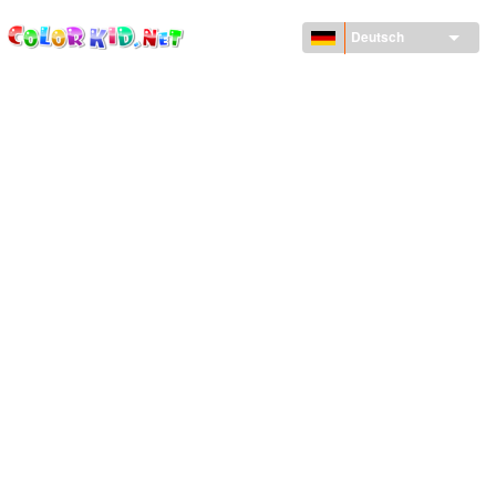
ColorKid.net
Direkt
zum
Deutsch
Inhalt
MASCHINEN UND FAHRZEUGE
UM DEN GLOBUS
ARCHITEKTUR
TIERWELT
ZEICHENTRICKFILME
FÜR MÄDCHEN
JAHRESZEITEN
FÜR JUNGS
FÜR JUNGE KINDER
NEUJAHRSTAG UND WEIHNACHTEN