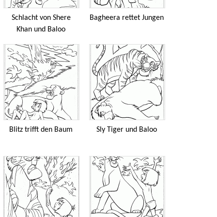
Schlacht von Shere
Bagheera rettet Jungen
Khan und Baloo
Blitz trifft den Baum
Sly Tiger und Baloo