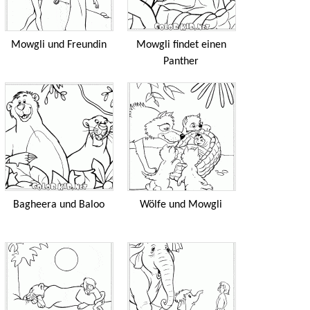
Mowgli und Freundin
Mowgli findet einen
Panther
Bagheera und Baloo
Wölfe und Mowgli