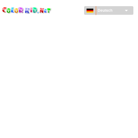
ColorKid.net
Direkt
zum
Deutsch
Inhalt
MASCHINEN UND FAHRZEUGE
UM DEN GLOBUS
ARCHITEKTUR
TIERWELT
ZEICHENTRICKFILME
FÜR MÄDCHEN
JAHRESZEITEN
FÜR JUNGS
FÜR JUNGE KINDER
NEUJAHRSTAG UND WEIHNACHTEN