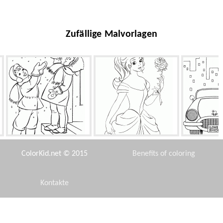
Zufällige Malvorlagen
Kinder fangen
Princess hält eine Rose
Stilvo
Schneeflocken
ColorKid.net © 2015
Benefits of coloring
Kontakte
Disclaimer
Alice in der Bank
Freunde Schluckauf
Big