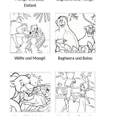
Elefant
Wölfe und Mowgli
Bagheera und Baloo