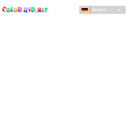
ColorKid.net
Direkt
zum
Deutsch
Inhalt
MASCHINEN UND FAHRZEUGE
UM DEN GLOBUS
ARCHITEKTUR
TIERWELT
ZEICHENTRICKFILME
FÜR MÄDCHEN
JAHRESZEITEN
FÜR JUNGS
FÜR JUNGE KINDER
NEUJAHRSTAG UND WEIHNACHTEN