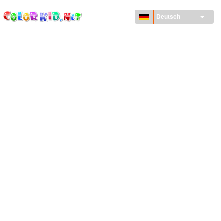
ColorKid.net
Direkt
zum
Deutsch
Inhalt
MASCHINEN UND FAHRZEUGE
UM DEN GLOBUS
ARCHITEKTUR
TIERWELT
ZEICHENTRICKFILME
FÜR MÄDCHEN
JAHRESZEITEN
FÜR JUNGS
FÜR JUNGE KINDER
NEUJAHRSTAG UND WEIHNACHTEN