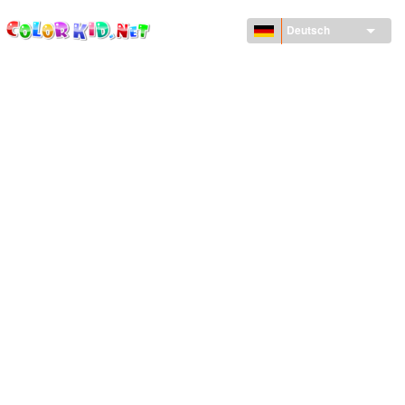
ColorKid.net
Direkt
zum
Deutsch
Inhalt
MASCHINEN UND FAHRZEUGE
UM DEN GLOBUS
ARCHITEKTUR
TIERWELT
ZEICHENTRICKFILME
FÜR MÄDCHEN
JAHRESZEITEN
FÜR JUNGS
FÜR JUNGE KINDER
NEUJAHRSTAG UND WEIHNACHTEN