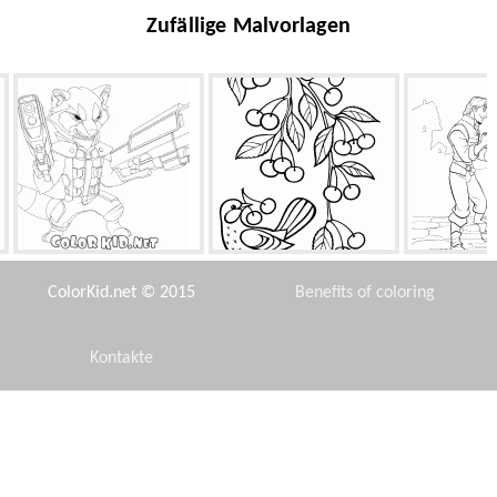
Zufällige Malvorlagen
Rocket-Waschbär
Ein Zweig mit Kirschen
Meeting Flyn
ColorKid.net © 2015
Benefits of coloring
Kontakte
Disclaimer
Traktor MASK
Radieschen
Große
Privacy Policy