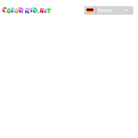
ColorKid.net
Direkt
zum
Deutsch
Inhalt
MASCHINEN UND FAHRZEUGE
UM DEN GLOBUS
ARCHITEKTUR
TIERWELT
ZEICHENTRICKFILME
FÜR MÄDCHEN
JAHRESZEITEN
FÜR JUNGS
FÜR JUNGE KINDER
NEUJAHRSTAG UND WEIHNACHTEN