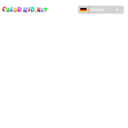
ColorKid.net
Direkt
zum
Deutsch
Inhalt
MASCHINEN UND FAHRZEUGE
UM DEN GLOBUS
ARCHITEKTUR
TIERWELT
ZEICHENTRICKFILME
FÜR MÄDCHEN
JAHRESZEITEN
FÜR JUNGS
FÜR JUNGE KINDER
NEUJAHRSTAG UND WEIHNACHTEN