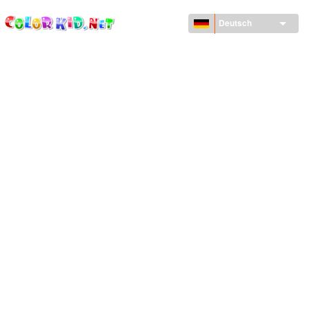
ColorKid.net
Direkt
zum
Deutsch
Inhalt
MASCHINEN UND FAHRZEUGE
UM DEN GLOBUS
ARCHITEKTUR
TIERWELT
ZEICHENTRICKFILME
FÜR MÄDCHEN
JAHRESZEITEN
FÜR JUNGS
FÜR JUNGE KINDER
NEUJAHRSTAG UND WEIHNACHTEN