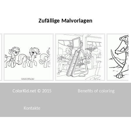
Zufällige Malvorlagen
Nett Ponys
Roboter-Maid
Timon lern
ColorKid.net © 2015
Benefits of coloring
Kontakte
Disclaimer