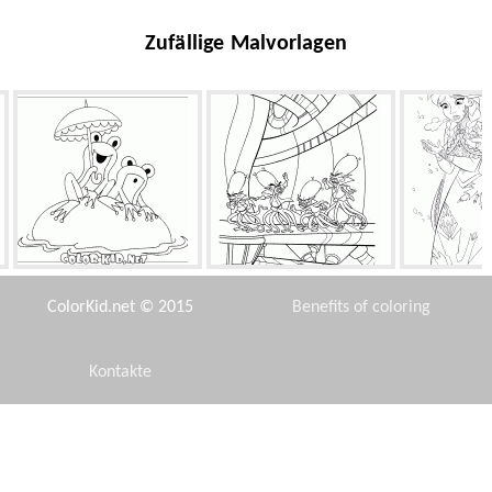
Zufällige Malvorlagen
Funny Frogs
Galaktozar Clones
Anna i
ColorKid.net © 2015
Benefits of coloring
Kontakte
Disclaimer
Kinder Fütterung Vögel
Erfassen Stich
Hudson Horn