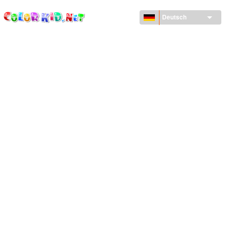
ColorKid.net
Direkt
zum
Deutsch
Inhalt
MASCHINEN UND FAHRZEUGE
UM DEN GLOBUS
ARCHITEKTUR
TIERWELT
ZEICHENTRICKFILME
FÜR MÄDCHEN
JAHRESZEITEN
FÜR JUNGS
FÜR JUNGE KINDER
NEUJAHRSTAG UND WEIHNACHTEN