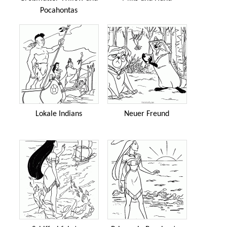
Pocahontas
Lokale Indians
Neuer Freund