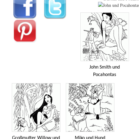
John Smith und
Pocahontas
Großmutter Willow und
Miko und Hund