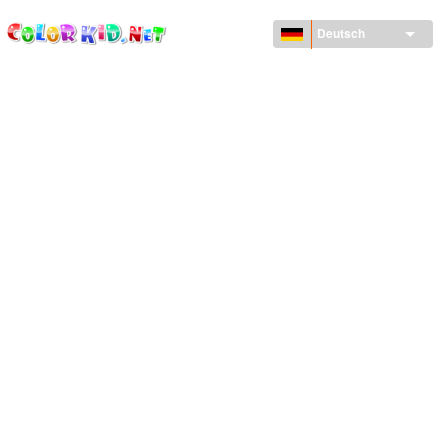
ColorKid.net
Direkt
zum
Deutsch
Inhalt
MASCHINEN UND FAHRZEUGE
UM DEN GLOBUS
ARCHITEKTUR
TIERWELT
ZEICHENTRICKFILME
FÜR MÄDCHEN
JAHRESZEITEN
FÜR JUNGS
FÜR JUNGE KINDER
NEUJAHRSTAG UND WEIHNACHTEN